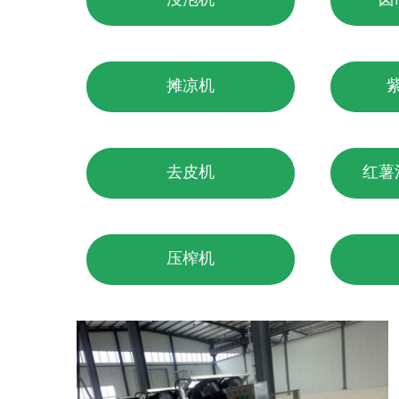
摊凉机
去皮机
红薯
压榨机