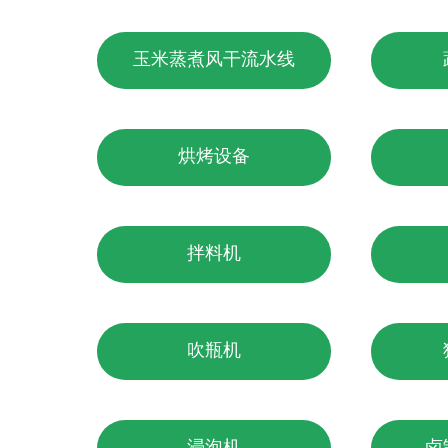
玉米蒸煮风干流水线
烘烤设备
拌料机
吹瓶机
浸泡机
卤