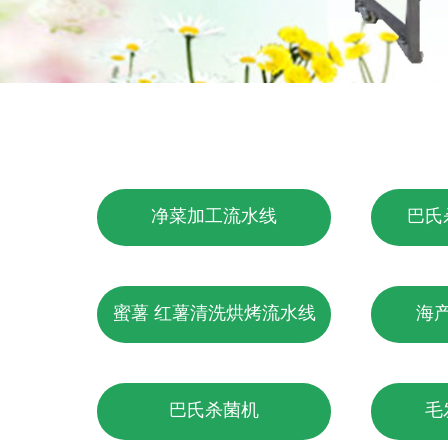
净菜加工流水线
巴氏
蜜薯 红薯清洗烘烤流水线
海
巴氏杀菌机
毛