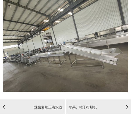
辣酱酱加工流水线
苹果、桔子打蜡机